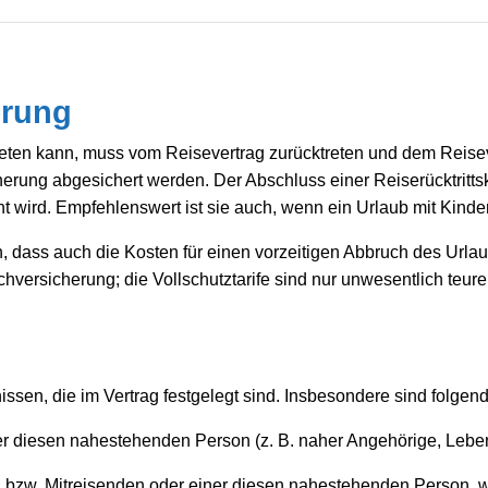
erung
treten kann, muss vom Reisevertrag zurücktreten und dem Reisev
cherung abgesichert werden. Der Abschluss einer Reiserücktrit
t wird. Empfehlenswert ist sie auch, wenn ein Urlaub mit Kinder
ten, dass auch die Kosten für einen vorzeitigen Abbruch des Ur
ersicherung; die Vollschutztarife sind nur unwesentlich teurer 
nissen, die im Vertrag festgelegt sind. Insbesondere sind folgend
er diesen nahestehenden Person (z. B. naher Angehörige, Leben
 bzw. Mitreisenden oder einer diesen nahestehenden Person, 